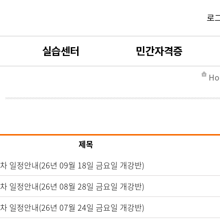
로
실습센터
민간자격증
Ho
사회복지현장실습
민간자격증 소개
보육실습
민간자격증 발급신청
평생교육실습
민간자격증 카트
제목
실습서류제출
민간자격증 발급확인
5차 일정안내(26년 09월 18일 금요일 개강반)
4차 일정안내(26년 08월 28일 금요일 개강반)
실습양식자료실
3차 일정안내(26년 07월 24일 금요일 개강반)
실습 FAQ