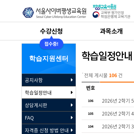
수강신청
과목소개
수강신청
사회복지사
학습지원센터
수강절차안내
보육교사
전체 게시물
106
건
공지사항
나의 학습설계
평생교육사
번호
학습일정안내
수강료결제
건강가정사
2026년 2학기 
106
상담게시판
2026년 2학기 
105
수강후기
경영학
FAQ
2026년 2학기 
104
자격증 신청 방법 안내
실습과목 이수 안내