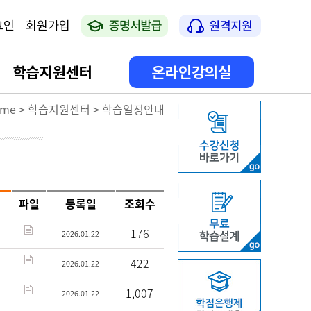
그인
회원가입
학습지원센터
온라인강의실
me > 학습지원센터 > 학습일정안내
공지사항
나의 강의실
학습일정안내
나의 학사활동
상담게시판
증명서 발급
파일
등록일
조회수
FAQ
176
2026.01.22
422
2026.01.22
자격증 신청 방법 안내
1,007
2026.01.22
온라인 서류접수